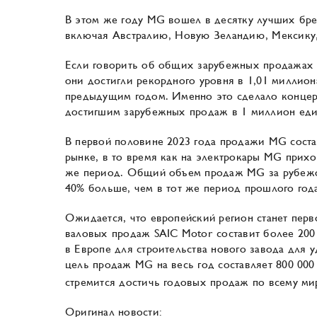
В этом же году MG вошел в десятку лучших бре
включая Австралию, Новую Зеландию, Мексику,
Если говорить об общих зарубежных продажах S
они достигли рекордного уровня в 1,01 миллио
предыдущим годом. Именно это сделало концер
достигшим зарубежных продаж в 1 миллион еди
В первой половине 2023 года продажи MG соста
рынке, в то время как на электрокары MG прих
же период. Общий объем продаж MG за рубежом 
40% больше, чем в тот же период прошлого год
Ожидается, что европейский регион станет перв
валовых продаж SAIC Motor составит более 200
в Европе для строительства нового завода для 
цель продаж MG на весь год составляет 800 000
стремится достичь годовых продаж по всему мир
Оригинал новости: