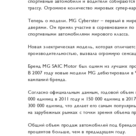
спортивные автомобили и водители собираются 
трассу. Огромное количество мировых супер-ка
Теперь о модели. MG Cyberster — первый в ми
дверями. Он принял участие в соревновании по 
спортивными автомобилями мирового класса.
Новая электрическая модель, которая отличает
производительностью, вызвала огромную сенса
Бренд MG SAIC Motor был одним из лучших прои
В 2007 году новые модели MG дебютировали в 
кампаний бренда.
Согласно официальным данным, годовой объем 
000 единиц в 2011 году и 150 000 единиц в 201
300 000 единиц, что делает его самым популяр
на зарубежных рынках с точки зрения объема п
Общий объем продаж автомобилей под брендом 
процентов больше, чем в предыдущем году.